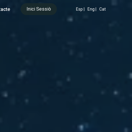
Inici Sessiò
acte
Esp |
Eng |
Cat