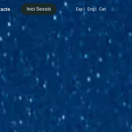
Inici Sessiò
acte
Esp |
Eng |
Cat