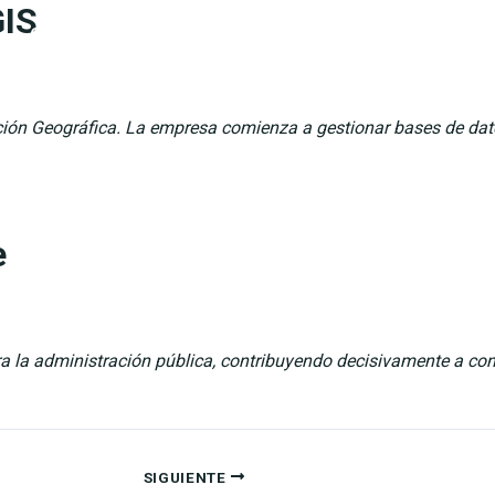
GIS
Catanova
Servicios
Nosotros
Noticias
Co
ción Geográfica. La empresa comienza a gestionar bases de dato
e
a la administración pública, contribuyendo decisivamente a conv
SIGUIENTE