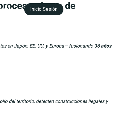
 procesamiento de
Inicio Sesión
ntacto
Esp |
Eng |
Cat
entes en Japón, EE. UU. y Europa— fusionando
36 años
llo del territorio, detecten construcciones ilegales y