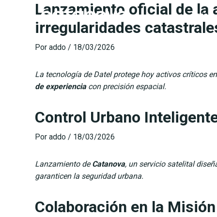
Lanzamiento oficial de la
Ir
Inicio
al
irregularidades catastrale
contenido
Por
addo
/
18/03/2026
La tecnología de Datel protege hoy activos críticos
de experiencia
con precisión espacial.
Control Urbano Inteligent
Por
addo
/
18/03/2026
Lanzamiento de
Catanova
, un servicio satelital dis
garanticen la seguridad urbana.
Colaboración en la Misión 