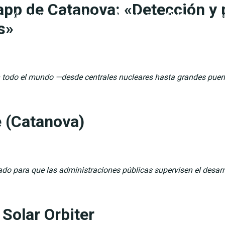
 app de Catanova: «Detección y
Catanova
Servicios
Nosotros
Noticias
Co
s»
 en todo el mundo —desde centrales nucleares hasta grandes pu
e (Catanova)
eñado para que las administraciones públicas supervisen el desarro
Solar Orbiter