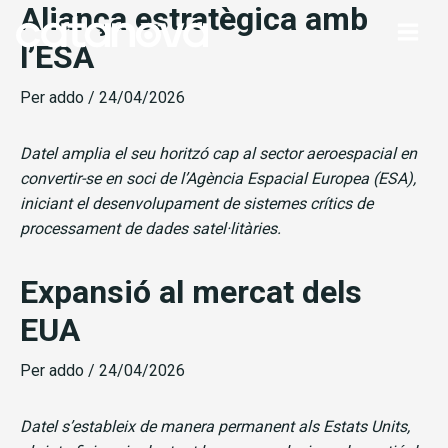
Aliança estratègica amb
Vés
al
l’ESA
contingut
Per
addo
/
24/04/2026
Datel amplia el seu horitzó cap al sector aeroespacial en
convertir-se en soci de l’Agència Espacial Europea (ESA),
iniciant el desenvolupament de sistemes crítics de
processament de dades satel·litàries.
Expansió al mercat dels
EUA
Per
addo
/
24/04/2026
Datel s’estableix de manera permanent als Estats Units,