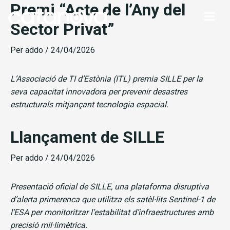
Premi “Acte de l’Any del
Vés
al
Sector Privat”
contingut
Per
addo
/
24/04/2026
L’Associació de TI d’Estònia (ITL) premia SILLE per la
seva capacitat innovadora per prevenir desastres
estructurals mitjançant tecnologia espacial.
Llançament de SILLE
Per
addo
/
24/04/2026
Presentació oficial de SILLE, una plataforma disruptiva
d’alerta primerenca que utilitza els satèl·lits Sentinel-1 de
l’ESA per monitoritzar l’estabilitat d’infraestructures amb
precisió mil·limètrica.